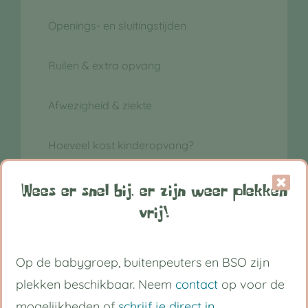
Openings- en sluitingstijden
Ruilen & extra opvang
Afwezigheid & ziekte
Hoeveel kost kinderopvang?
Wees er snel bij, er zijn weer plekken
vrij!
Op de babygroep, buitenpeuters en BSO zijn
plekken beschikbaar. Neem
contact
op voor de
mogelijkheden of
schrijf je direct in
.