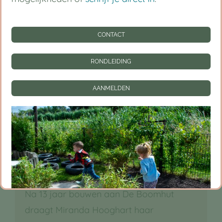
CONTACT
RONDLEIDING
AANMELDEN
De Boomhut sluit aan bij Junis
Kinderopvang
Na 13 jaar bouwen aan De Boomhut
draagt Miranda Hooghart haar