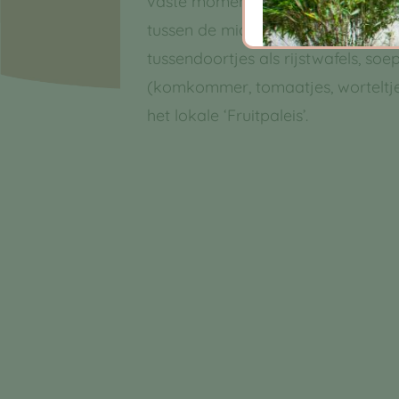
vaste momenten voeding aan. Ee
tussen de middag op het kinderdag
tussendoortjes als rijstwafels, soe
(komkommer, tomaatjes, worteltjes
het lokale ‘Fruitpaleis’.