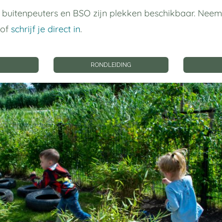
buitenpeuters en BSO zijn plekken beschikbaar. Nee
 of
schrijf je direct in
.
RONDLEIDING
den we gezonde
ol op!
tpatroon aan. Dat
d eten met
eden kinderen tijdens