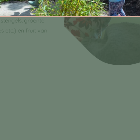
n warme maaltijd
verblijf en
pstengels, groente
 etc.) en fruit van