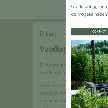
Op de babygroep, 
de mogelijkheden
CONTACT
De basis
Voeding
Bij Kindcentrum De Boomhut bie
voeding aan: de kinderen zijn er d
Wij leren kinderen een gezond ee
betekent vooral dat we gevarieer
voldoende groente en fruit. Wij bi