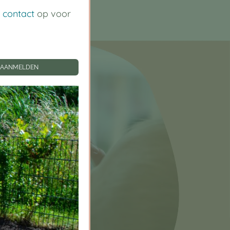
m
contact
op voor
AANMELDEN