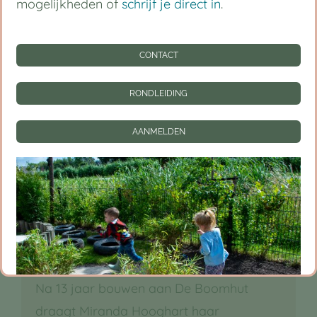
mogelijkheden of
schrijf je direct in
.
CONTACT
RONDLEIDING
AANMELDEN
De Boomhut sluit aan bij Junis
Kinderopvang
Na 13 jaar bouwen aan De Boomhut
draagt Miranda Hooghart haar