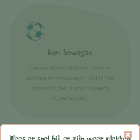
Hup, bewegen
Lekker stoom afblazen door te
sporten en te bewegen. Dat is niet
alleen fijn, het is ook nog eens
supergezond!
Wees er snel bij, er zijn weer plekken