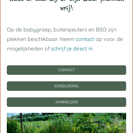
vrij!
Op de babygroep, buitenpeuters en BSO zijn
plekken beschikbaar. Neem
contact
op voor de
mogelijkheden of
schrijf je direct in
.
CONTACT
Kijk eens wat ik kan!
RONDLEIDING
Jonge kinderen ontwikkelen zich het
AANMELDEN
best wanneer ze vrij kunnen bewegen,
spelenderwijs ontdekken en echte
aandacht krijgen tijdens de verzorging.