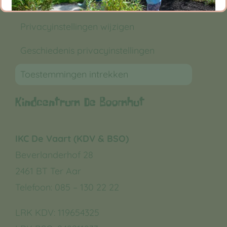
Privacyinstellingen wijzigen
Geschiedenis privacyinstellingen
Toestemmingen intrekken
Kindcentrum De Boomhut
IKC De Vaart (KDV & BSO)
Beverlanderhof 28
2461 BT Ter Aar
Telefoon: 085 – 130 22 22
LRK KDV:
119654325