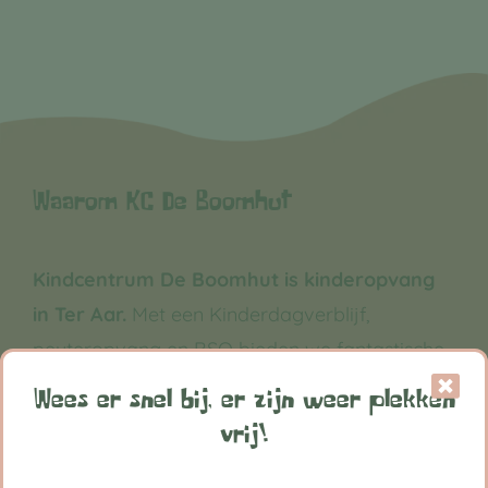
Waarom KC De Boomhut
Kindcentrum De Boomhut is kinderopvang
in Ter Aar.
Met een Kinderdagverblijf,
peuteropvang en BSO bieden we fantastische
kinderopvang aan in Ter Aar. Iedereen groeit
Wees er snel bij, er zijn weer plekken
grootst in De Boomhut
vrij!
Volg ons op: