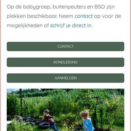
Op de babygroep, buitenpeuters en BSO zijn
plekken beschikbaar. Neem
contact
op voor de
mogelijkheden of
schrijf je direct in
.
Handige links
Kinderdagverblijf
CONTACT
Buitenschoolse opvang
RONDLEIDING
Informatie
AANMELDEN
Contact
Personeel
Ouderportaal
Privacy instellingen