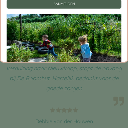
AANMELDEN
bakker, de garage; het kan allemaal. De sfeer
is voelbaar prettig en een kind mag en kan in
De Boomhut echt zichzelf zijn, bij de fijne
pedagogische medewerkers. Als ouder breng
je je kind om bovenstaande redenen met een
gerust hart naar de Boomhut” In verband met
verhuizing naar Nieuwkoop, stopt de opvang
bij De Boomhut. Hartelijk bedankt voor de
goede zorgen
Debbie van der Houwen