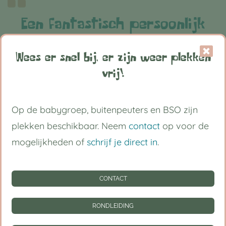
Een fantastisch persoonlijk
bedrijf
Wees er snel bij, er zijn weer plekken
vrij!
Enkele jaren zijn onze 3 jongens met veel
plezier naar De Boomhut gegaan. Ze zijn hier
Op de babygroep, buitenpeuters en BSO zijn
altijd vriendelijk en met humor bejegend. Het
plekken beschikbaar. Neem
contact
op voor de
is niet zomaar opvang; er worden diverse
mogelijkheden of
schrijf je direct in
.
sportieve activiteiten georganiseerd, zoals
voetballen of andere sportactiviteiten. Ook
CONTACT
wordt er gewerkt aan persoonlijke
ontwikkeling door de kinderen op allerlei
RONDLEIDING
ontdekkingstochten mee te nemen; naar de