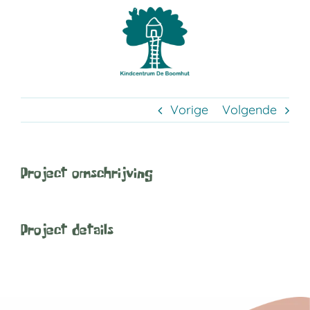
Ga
naar
inhoud
Vorige
Volgende
Project omschrijving
Project details