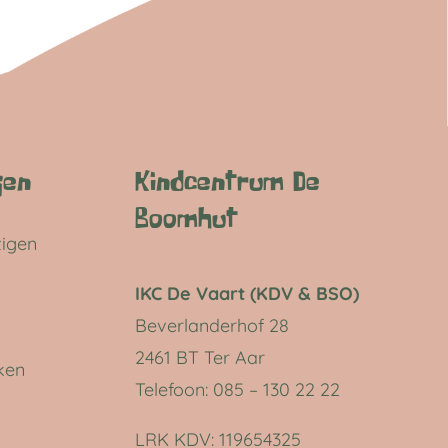
gen
Kindcentrum De
Boomhut
zigen
IKC De Vaart (KDV & BSO)
Beverlanderhof 28
2461 BT Ter Aar
ken
Telefoon: 085 – 130 22 22
LRK KDV:
119654325