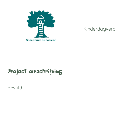
Ga
naar
inhoud
Kinderdagverbl
Project omschrijving
gevuld