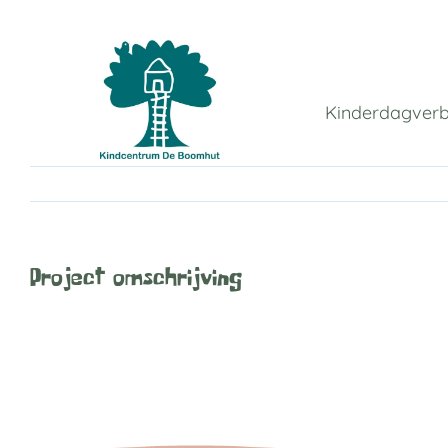
Ga
naar
inhoud
Kinderdagverbl
Project omschrijving