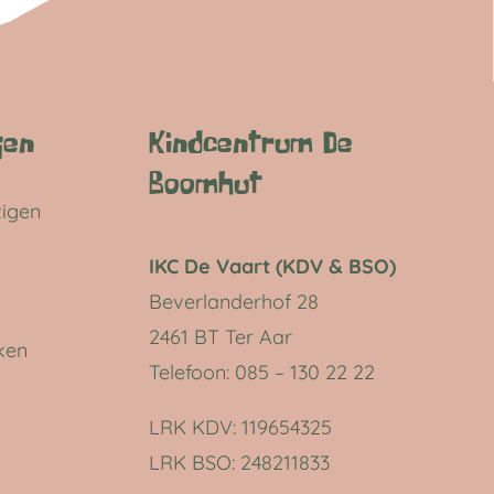
gen
Kindcentrum De
Boomhut
zigen
IKC De Vaart (KDV & BSO)
Beverlanderhof 28
2461 BT Ter Aar
ken
Telefoon: 085 – 130 22 22
LRK KDV:
119654325
LRK BSO:
248211833