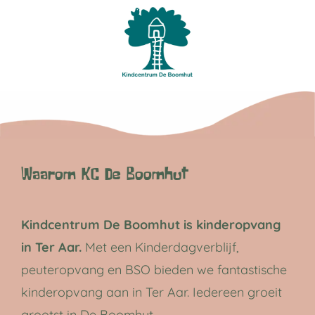
Ga
naar
inhoud
Waarom KC De Boomhut
Kindcentrum De Boomhut is kinderopvang
in Ter Aar.
Met een Kinderdagverblijf,
peuteropvang en BSO bieden we fantastische
kinderopvang aan in Ter Aar. Iedereen groeit
grootst in De Boomhut